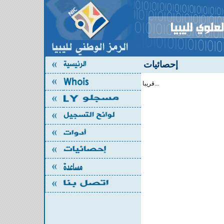
إحصائيات
قريبا...